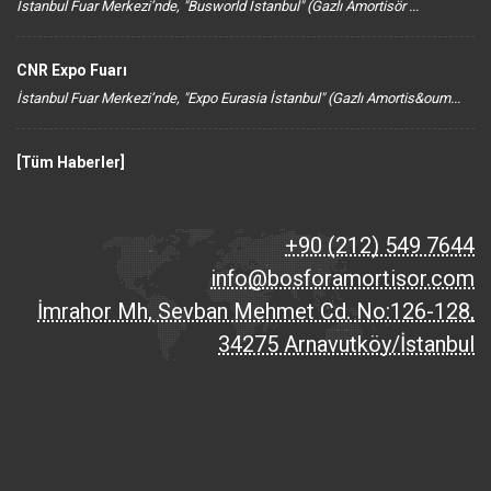
İstanbul Fuar Merkezi’nde, "Busworld İstanbul" (Gazlı Amortisör ...
CNR Expo Fuarı
İstanbul Fuar Merkezi’nde, "Expo Eurasia İstanbul" (Gazlı Amortis&oum...
[Tüm Haberler]
+90 (212) 549 7644
info@bosforamortisor.com
İmrahor Mh, Sevban Mehmet Cd. No:126-128,
34275 Arnavutköy/İstanbul