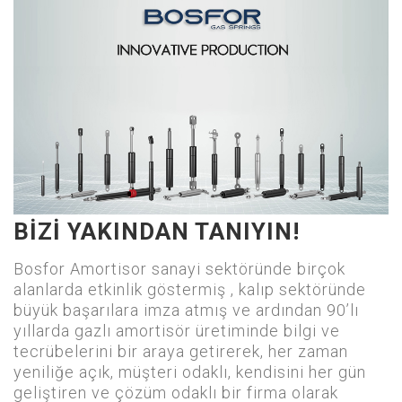
BIZI YAKINDAN TANIYIN!
Bosfor Amortisor sanayi sektöründe birçok
alanlarda etkinlik göstermiş , kalıp sektöründe
büyük başarılara imza atmış ve ardından 90’lı
yıllarda gazlı amortisör üretiminde bilgi ve
tecrübelerini bir araya getirerek, her zaman
yeniliğe açık, müşteri odaklı, kendisini her gün
geliştiren ve çözüm odaklı bir firma olarak